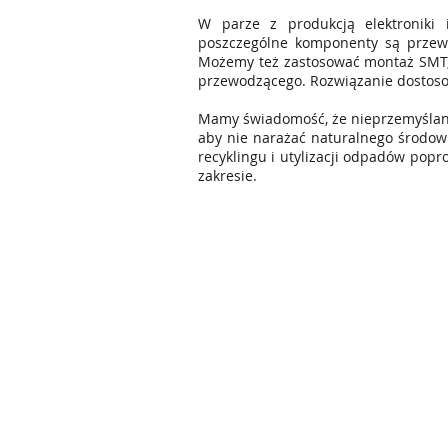
W parze z produkcją elektroniki 
poszczególne komponenty są przewl
Możemy też zastosować montaż SMT,
przewodzącego. Rozwiązanie dostoso
Mamy świadomość, że nieprzemyślana
aby nie narażać naturalnego środowi
recyklingu i utylizacji odpadów popr
zakresie.
ERGOMATIC Sp. z o.o.
ul. Nad Drwiną 10/B2