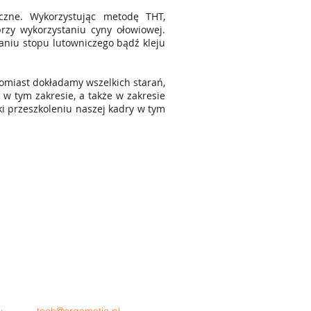
iczne. Wykorzystując metodę THT,
zy wykorzystaniu cyny ołowiowej.
niu stopu lutowniczego bądź kleju
omiast dokładamy wszelkich starań,
 w tym zakresie, a także w zakresie
ki przeszkoleniu naszej kadry w tym
a
dz. handlowy : +48 124447993
i
+48 664968158
i
y
dz. techniczny +48
124447853
h
+48
728810774
h