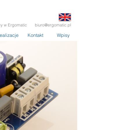
cy w Ergomatic
biuro@ergomatic.pl
ealizacje
Kontakt
Wpisy