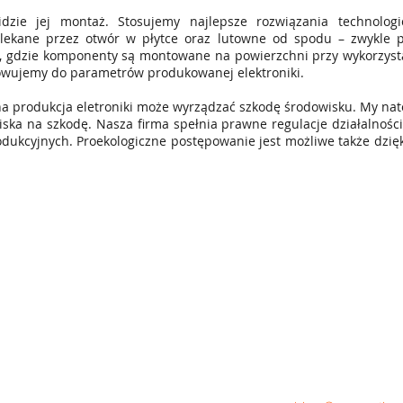
idzie jej montaż. Stosujemy najlepsze rozwiązania technolog
ekane przez otwór w płytce oraz lutowne od spodu – zwykle pr
 gdzie komponenty są montowane na powierzchni przy wykorzysta
wujemy do parametrów produkowanej elektroniki.
 produkcja eletroniki może wyrządzać szkodę środowisku. My nat
ska na szkodę. Nasza firma spełnia prawne regulacje działalności
odukcyjnych. Proekologiczne postępowanie jest możliwe także dzię
Ofert
Projektowanie elektronik
Produkcja elektronik
Obudowy i interfejs
Technologie Bluetoot
Bluetooth Mes