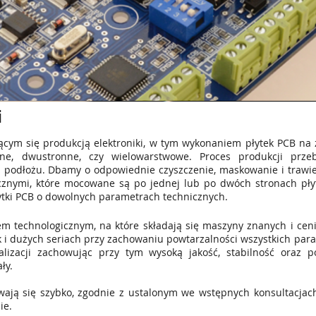
i
ącym się produkcją elektroniki, w tym wykonaniem płytek PCB na
e, dwustronne, czy wielowarstwowe. Proces produkcji prze
odłożu. Dbamy o odpowiednie czyszczenie, maskowanie i trawien
znymi, które mocowane są po jednej lub po dwóch stronach płyt
ytki PCB o dowolnych parametrach technicznych.
 technologicznym, na które składają się maszyny znanych i cen
ak i dużych seriach przy zachowaniu powtarzalności wszystkich pa
izacji zachowując przy tym wysoką jakość, stabilność oraz p
ły.
ywają się szybko, zgodnie z ustalonym we wstępnych konsultacja
ie.