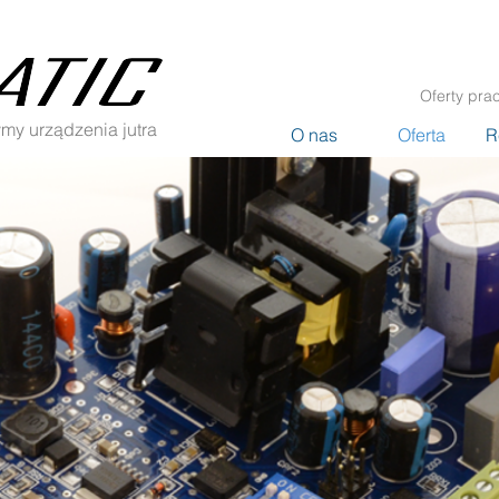
Oferty pra
my urządzenia jutra
O nas
Oferta
R